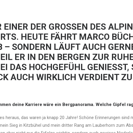
 EINER DER GROSSEN DES ALPIN
RTS. HEUTE FÄHRT MARCO BÜCH
B – SONDERN LÄUFT AUCH GERN
EIL ER IN DEN BERGEN ZUR RUHE
EI DAS HOCHGEFÜHL GENIESST, 
CK AUCH WIRKLICH VERDIENT ZU
men deine Karriere wäre ein Bergpanorama. Welche Gipfel ra
ges heraus, das waren ja knapp 20 Jahre! Schöne Erinnerungen sind 
mein Sieg in Kitzbühel und mein dritter Rang am Lauberhorn zum Ab