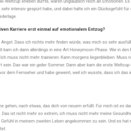
Ski-Weltcup erleben durfte, waren unglaublich reich an Emotionen. Es
 sehr intensiv gespürt habe, und dabei halte ich ein Glücksgefühl für
ederlage.
tiven Karriere erst einmal auf emotionalem Entzug?
 Angst. Dass ich nichts mehr finden würde, was mich so sehr ausfüllt
t kam ich dann allerdings in eine Art Honeymoon-Phase. Wie in den 
t! Ich muss nicht mehr trainieren. Kann morgens liegenbleiben. Muss n
ert sein. Das war ein geiler Sommer. Dann aber kam die erste Weltcup
vor dem Fernseher und habe geweint, weil ich wusste, dass ich das in
he gehen, nach etwas, das dich von neuem erfüllt. Für mich ist es 
Das ist nicht mehr so extrem, ich muss nicht mehr meine Gesundheit
as Gefühl in meinem zweiten Leben angekommen zu sein. Und es hat n
tet.