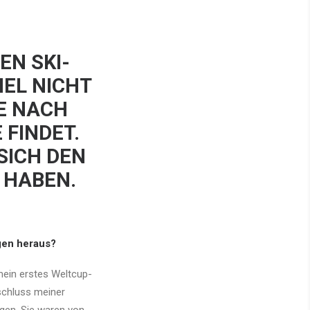
EN SKI-
EL NICHT
E NACH
 FINDET.
SICH DEN
 HABEN.
gen heraus?
mein erstes Weltcup-
schluss meiner