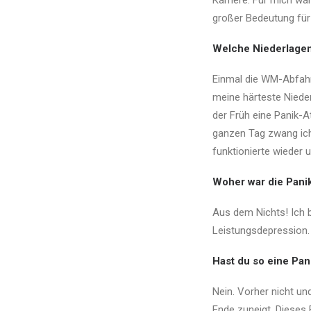
Karriere. Für mich wa
großer Bedeutung für 
Welche Niederlage
Einmal die WM-Abfahrt
meine härteste Nieder
der Früh eine Panik-A
ganzen Tag zwang ich
funktionierte wieder 
Woher war die Pan
Aus dem Nichts! Ich b
Leistungsdepression.
Hast du so eine Pan
Nein. Vorher nicht un
Ende zuneigt. Dieses 