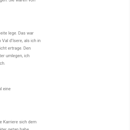
agen. Sie waren von
eite lege. Das war
al d’Isere, als ich in
cht ertrage. Den
ter umlegen, ich
ch.
l eine
e Karriere sich dem
äter getan habe.