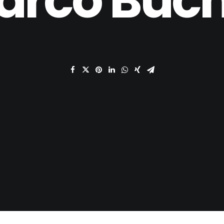
arco
Büch