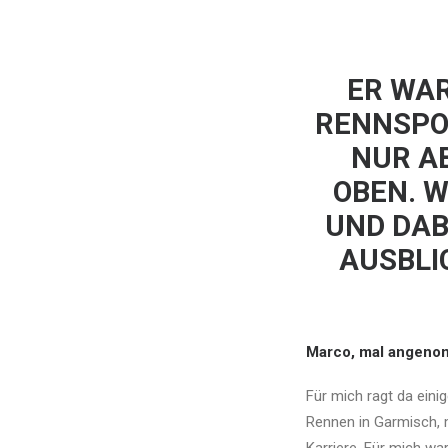
ER WAR
RENNSPO
NUR A
OBEN. W
UND DAB
AUSBLI
Marco, mal angenom
Für mich ragt da eini
Rennen in Garmisch, 