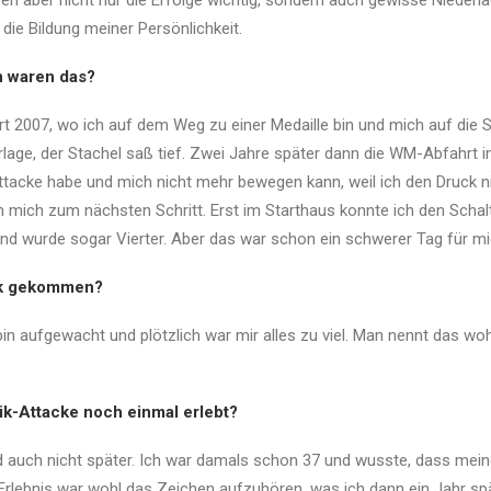
ren aber nicht nur die Erfolge wichtig, sondern auch gewisse Niederl
die Bildung meiner Persönlichkeit.
n waren das?
 2007, wo ich auf dem Weg zu einer Medaille bin und mich auf die S
lage, der Stachel saß tief. Zwei Jahre später dann die WM-Abfahrt in V
ttacke habe und mich nicht mehr bewegen kann, weil ich den Druck ni
 mich zum nächsten Schritt. Erst im Starthaus konnte ich den Schal
und wurde sogar Vierter. Aber das war schon ein schwerer Tag für mi
ik gekommen?
in aufgewacht und plötzlich war mir alles zu viel. Man nennt das woh
ik-Attacke noch einmal erlebt?
d auch nicht später. Ich war damals schon 37 und wusste, dass mein
Erlebnis war wohl das Zeichen aufzuhören, was ich dann ein Jahr sp