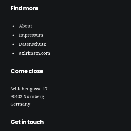
Find more
About
Impressum
Datenschutz
axlrbnstn.com
Come close
Schlehengasse 17
90402 Nürnberg
Germany
Get in touch