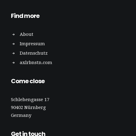
Find more
About
Impressum
Datenschutz
axlrbnstn.com
Come close
Schlehengasse 17
90402 Nürnberg
Germany
Get in touch